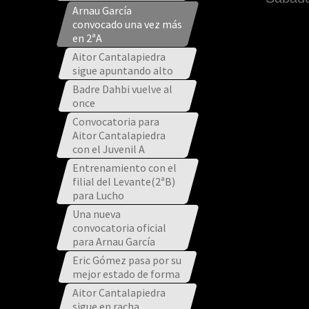
Arnau García
convocado una vez más
en 2ªA
Aitor Cantalapiedra
sigue apuntando alto
Badre Dahbi vuelve al
once
Convocatoria para
Aitor Cantalapiedra
con el Juvenil A
Entrenamiento con el
filial del Levante(2ªB)
para Lucho
Una nueva
convocatoria oficial
para Arnau García
Eric Gómez pasa por su
mejor estado de forma
Aitor Cantalapiedra
sigue en racha