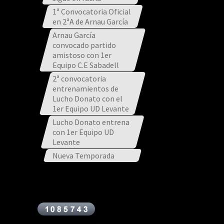
1ª Convocatoria Oficial
en 2ªA de Arnau García
Arnau García
convocado partido
amistoso con 1er
Equipo C.E Sabadell
2ª convocatoria
entrenamientos de
Lucho Donato con el
1er Equipo UD Levante
Lucho Donato entrena
con 1er Equipo UD
Levante
Nueva Temporada