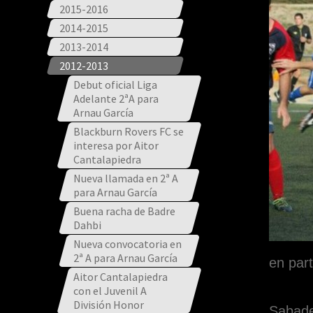
2015-2016
2014-2015
2013-2014
2012-2013
Debut oficial Liga
Adelante 2ªA para
Arnau García
Blackburn Rovers FC se
interesa por Aitor
Cantalapiedra
Nueva llamada en 2ª A
para Arnau García
Buena racha de Badre
Dahbi
Nueva convocatoria en
2ª A para Arnau García
en part
Aitor Cantalapiedra
con el Juvenil A
División Honor
Sabade