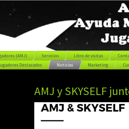
gadores (AMJ)
Servicios
Libro de visitas
Cont
Jugadores Destacados
Noticias
Marketing
Cur
AMJ y SKYSELF junt