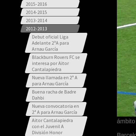
2015-2016
2014-2015
2013-2014
2012-2013
Debut oficial Liga
Adelante 2ªA para
Arnau García
Blackburn Rovers FC se
interesa por Aitor
Cantalapiedra
Nueva llamada en 2ª A
para Arnau García
Buena racha de Badre
Dahbi
Nueva convocatoria en
2ª A para Arnau García
Aitor Cantalapiedra
ámbito 
con el Juvenil A
División Honor
Barcel