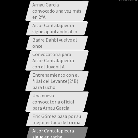
Arnau García
convocado una vez más
en 2ªA
Aitor Cantalapiedra
sigue apuntando alto
Badre Dahbi vuelve al
once
Convocatoria para
Aitor Cantalapiedra
con el Juvenil A
Entrenamiento con el
filial del Levante(2ªB)
para Lucho
Una nueva
convocatoria oficial
para Arnau García
Eric Gómez pasa por su
mejor estado de forma
Aitor Cantalapiedra
sigue en racha