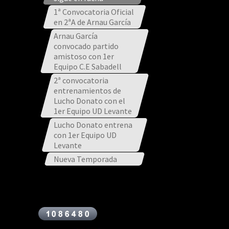
1ª Convocatoria Oficial
en 2ªA de Arnau García
Arnau García
convocado partido
amistoso con 1er
Equipo C.E Sabadell
2ª convocatoria
entrenamientos de
Lucho Donato con el
1er Equipo UD Levante
Lucho Donato entrena
con 1er Equipo UD
Levante
Nueva Temporada