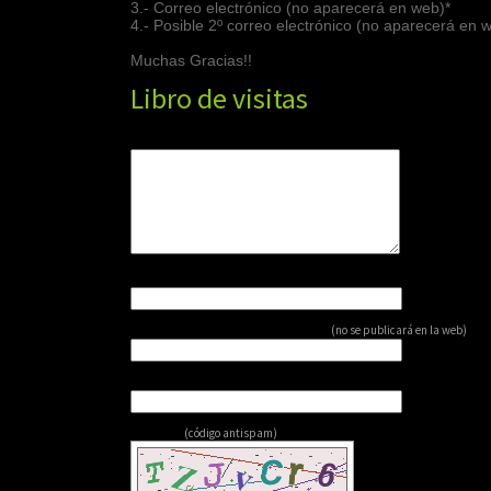
3.- Correo electrónico (no aparecerá en web)*
4.- Posible 2º correo electrónico (no aparecerá en 
Muchas Gracias!!
Libro de visitas
Su comentario: *
Su nombre: *
Su dirección de correo electrónico: *
(no se publicará en la web)
Su página web:
Captcha:
(código antispam)