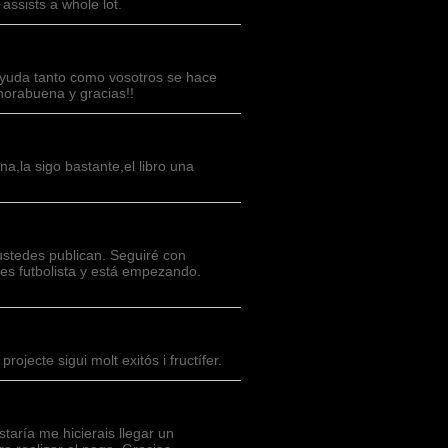
t assists a whole lot.
ayuda tanto como vosotros se hace
nhorabuena y gracias!!
na,la sigo bastante,el libro una
ustedes publican. Seguiré con
 es futbolista y está empezando.
ojecte sigui molt exitós i fructífer.
taría me hicierais llegar un