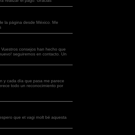
a realizar el pago. Gracias
 de la página desde México. Me
s
. Vuestros consejos han hecho que
nuevo! seguiremos en contacto. Un
ón y cada día que pasa me parece
 merece todo un reconocimiento por
 espero que et vagi molt bé aquesta