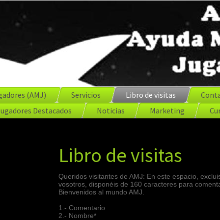
gadores (AMJ)
Servicios
Libro de visitas
Cont
Jugadores Destacados
Noticias
Marketing
Cur
Libro de visitas
Queridos visitantes de AMJ: En este espacio, exclui
vosotros, disponéis de 160 caracteres para comenta
Bienvenidos al mundo AMJ.
1.- Comentario
2.- Nombre*