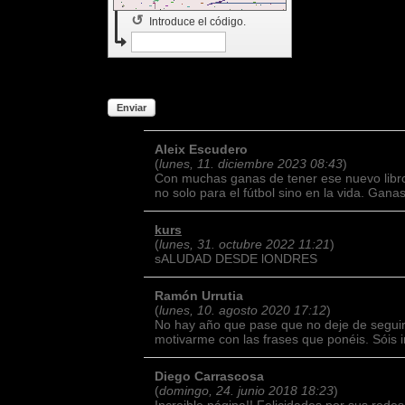
↺
Introduce el código.
* Campos obligatorios
Enviar
Aleix Escudero
(
lunes, 11. diciembre 2023 08:43
)
Con muchas ganas de tener ese nuevo libro.
no solo para el fútbol sino en la vida. Gana
kurs
(
lunes, 31. octubre 2022 11:21
)
sALUDAD DESDE lONDRES
Ramón Urrutia
(
lunes, 10. agosto 2020 17:12
)
No hay año que pase que no deje de seguir
motivarme con las frases que ponéis. Sóis i
Diego Carrascosa
(
domingo, 24. junio 2018 18:23
)