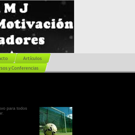
acto
Artículos
sos y Conferencias
svo para todos
r.