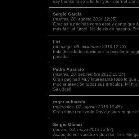
say thanks to so a lot for your internet site i
Sergio García
(
martes, 26. agosto 2014 12:35
)
Gracias a páginas como esta y gente que 
más fácil el fútbol. No dejéis de hacerlo. E
litri
(
domingo, 08. diciembre 2013 12:13
)
hola ,felicidades david por tu excelente pagi
pasada
Pedro Aparicio
(
martes, 10. septiembre 2013 15:14
)
Gran página!! Muy interesante todo lo que 
mucha atención todos sus artículos. Mi hijo
Saludos!!
roger aubareda
(
miércoles, 07. agosto 2013 19:45
)
Gran feina realitzada David;esperem que el pr
Sergio Gómez
(
jueves, 23. mayo 2013 13:57
)
Acabo de ver vuestro vídeo del libro. Me gus