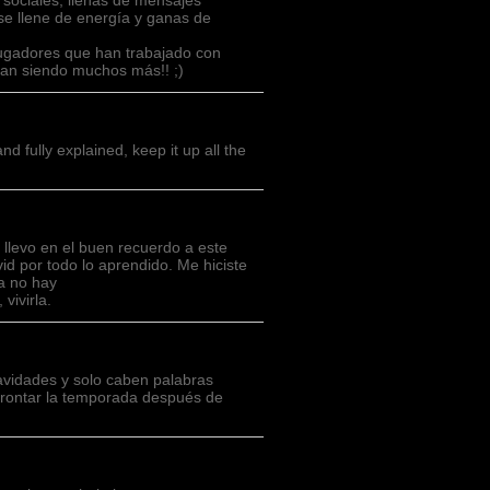
s sociales, llenas de mensajes
se llene de energía y ganas de
ugadores que han trabajado con
gan siendo muchos más!! ;)
nd fully explained, keep it up all the
levo en el buen recuerdo a este
d por todo lo aprendido. Me hiciste
a no hay
vivirla.
avidades y solo caben palabras
frontar la temporada después de