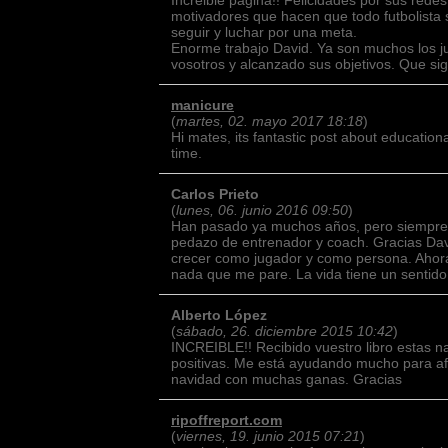
Increible página!! Felicidades por sus rede
motivadores que hacen que todo futbolista 
seguir y luchar por una meta.
Enorme trabajo David. Ya son muchos los j
vosotros y alcanzado sus objetivos. Que si
manicure
(
martes, 02. mayo 2017 18:18
)
Hi mates, its fantastic post about educationa
time.
Carlos Prieto
(
lunes, 06. junio 2016 09:50
)
Han pasado ya muchos años, pero siempre l
pedazo de entrenador y coach. Gracias Davi
crecer como jugador y como persona. Ahor
nada que me pare. La vida tiene un sentido, 
Alberto López
(
sábado, 26. diciembre 2015 10:42
)
INCREIBLE!! Recibido vuestro libro estas n
positivas. Me está ayudando mucho para a
navidad con muchas ganas. Gracias
ripoffreport.com
(
viernes, 19. junio 2015 07:21
)