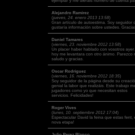
ejemplar y me dierais número de cuenta par
Alejandro Ramirez
(
jueves, 24. enero 2013 13:58
)
Gran artículo de autoestima. Soy seguidor
gustaría información sobre ustedes. Gracia
Daniel Tamares
(
viernes, 23. noviembre 2012 13:58
)
Un placer haber hablado con vosotros ayer
hoy me levantara con otro ánimo. Parezco 
saludo y gracias.
Oscar Rodriguez
(
viernes, 16. noviembre 2012 18:35
)
Soy seguidor de la página desde su creaci
genial la labor que realizáis. Este trabajo
jugadores como yo que necesitan estos
servicios. Felicidades!
Roger Vives
(
lunes, 10. septiembre 2012 17:04
)
Espectacular David la feina que estas fent,
nova etapa!
Julio Perez Blanco