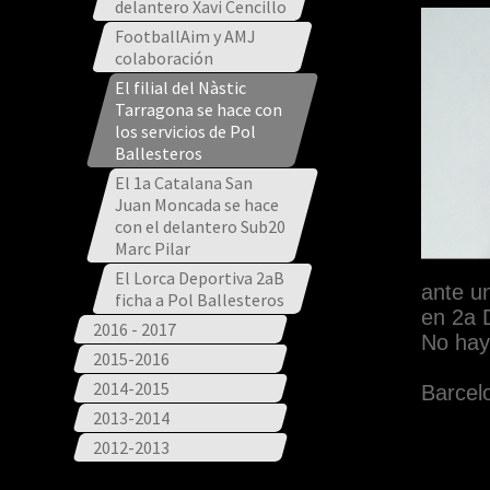
delantero Xavi Cencillo
FootballAim y AMJ
colaboración
El filial del Nàstic
Tarragona se hace con
los servicios de Pol
Ballesteros
El 1a Catalana San
Juan Moncada se hace
con el delantero Sub20
Marc Pilar
El Lorca Deportiva 2aB
ante un
ficha a Pol Ballesteros
en 2a D
2016 - 2017
No hay
2015-2016
2014-2015
Barcel
2013-2014
2012-2013