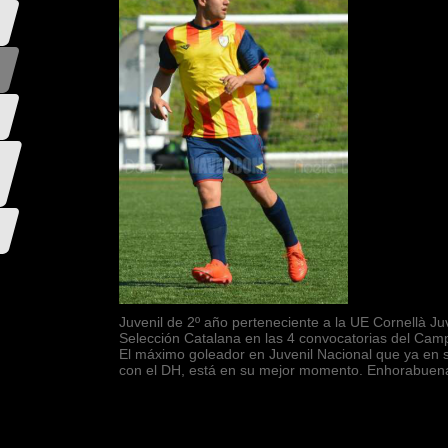
Juvenil de 2º año perteneciente a la UE Cornellà Ju
Selección Catalana en las 4 convocatorias del Ca
El máximo goleador en Juvenil Nacional que ya en s
con el DH, está en su mejor momento. Enhorabuena