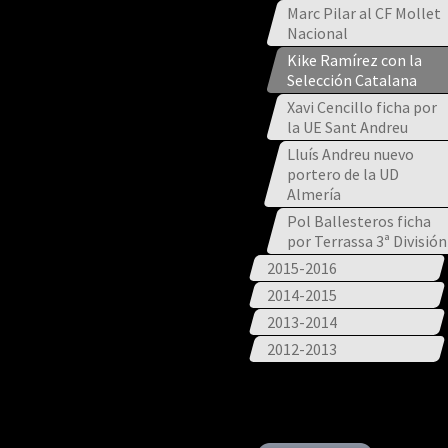
Marc Pilar al CF Mollet
Nacional
Kike Ramírez con la
Selección Catalana
Xavi Cencillo ficha por
la UE Sant Andreu
Lluís Andreu nuevo
portero de la UD
Almería
Pol Ballesteros ficha
por Terrassa 3ª División
2015-2016
2014-2015
2013-2014
2012-2013