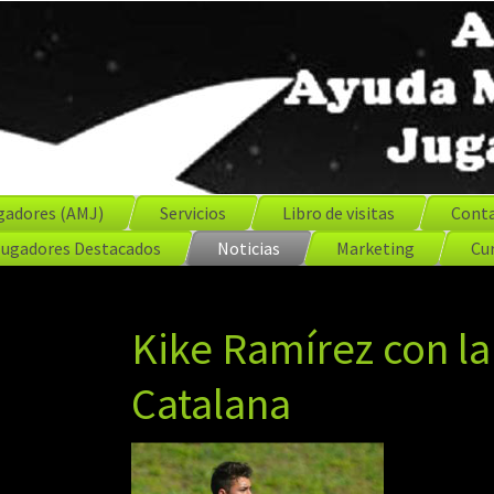
gadores (AMJ)
Servicios
Libro de visitas
Cont
Jugadores Destacados
Noticias
Marketing
Cur
Kike Ramírez con la
Catalana