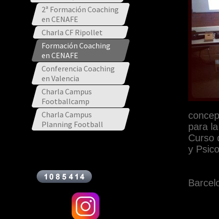
2ª Formación Coaching
en CENAFE
Charla CF Ripollet
Formación Coaching
en CENAFE
Conferencia Coaching
en Valencia
Charla Campus
Footballcamp
Charla Campus
concep
Planning Football
para la
Curso 
y Psico
Barcel