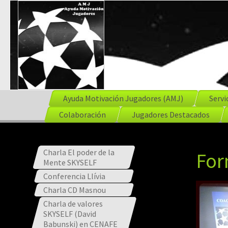
Ayuda Motivación Jugadores (AMJ)
Servi
Colaboración
Jugadores Destacados
Charla El poder de la
For
Mente SKYSELF
Conferencia Llívia
Charla CD Masnou
Charla de valores
SKYSELF (David
Babunski) en CENAFE