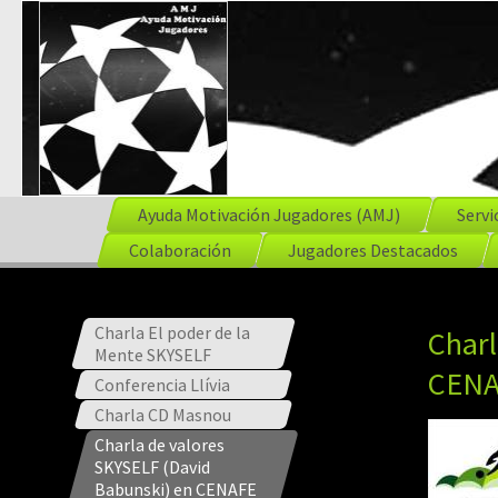
Ayuda Motivación Jugadores (AMJ)
Servi
Colaboración
Jugadores Destacados
Charla El poder de la
Charl
Mente SKYSELF
CENA
Conferencia Llívia
Charla CD Masnou
Charla de valores
SKYSELF (David
Babunski) en CENAFE