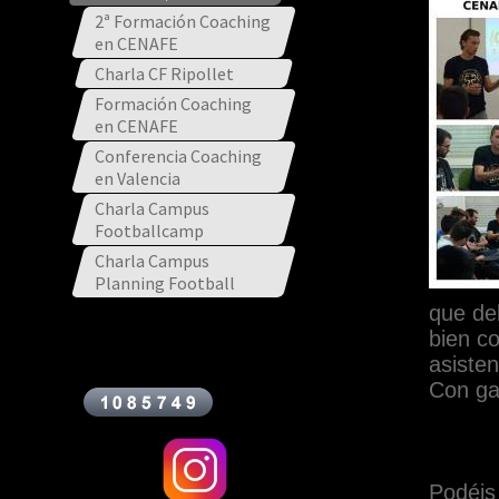
2ª Formación Coaching
en CENAFE
Charla CF Ripollet
Formación Coaching
en CENAFE
Conferencia Coaching
en Valencia
Charla Campus
Footballcamp
Charla Campus
Planning Football
que de
bien c
asiste
Con ga
Podéis