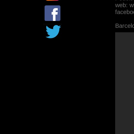
web: w
faceboo
Barcel