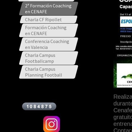
2ª Formación Coaching
en CENAFE
Charla CF Ripollet
Formación Coaching
en CENAFE
Conferencia Coaching
en Valencia
Charla Campus
Footballcamp
Charla Campus
Planning Football
Reali
durante
Cenafe
gratuit
entren
Contar