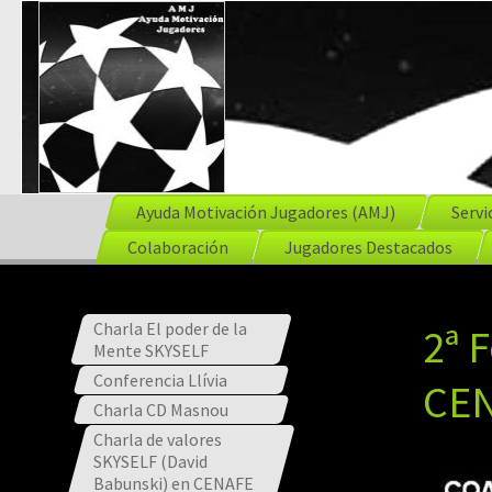
Ayuda Motivación Jugadores (AMJ)
Servi
Colaboración
Jugadores Destacados
Charla El poder de la
2ª 
Mente SKYSELF
Conferencia Llívia
CE
Charla CD Masnou
Charla de valores
SKYSELF (David
Babunski) en CENAFE