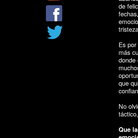
de feli
fechas
emocion
tristez
Es por
más cu
donde 
muchos
oportun
que qu
confian
No olv
táctic
Que la
emocio