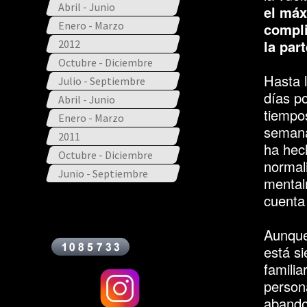
Abril - Junio
el máx
Enero - Marzo
compli
la par
2012
Octubre - Diciembre
Hasta 
Julio - Septiembre
días po
Abril - Junio
tiempos
Enero - Marzo
semana
2011
ha hec
Octubre - Diciembre
normal
Junio - Septiembre
mental
cuenta 
Aunque
está s
famili
person
abandon