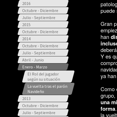
patolog
2016
puede 
Octubre - Diciembre
Julio - Septiembre
Gran p
2015
empiez
Octubre - Diciembre
han
dis
2014
inclus
Octubre - Diciembre
deberán
Julio - Septiembre
Y es qu
Abril - Junio
compro
Enero - Marzo
navidad
El Rol del jugador
ya han 
según su situación
La vuelta tras el parón
Como e
Navideño
grupo,
2013
una mi
Octubre - Diciembre
forma
Julio - Septiembre
la vuel