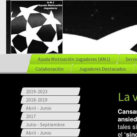
Ayuda Motivación Jugadores (AMJ)
Servi
Colaboración
Jugadores Destacados
2019-2023
La 
2018-2019
Abril - Junio
Cansan
2017
ansied
Julio - Septiembre
tales 
Abril - Junio
el
‘sín