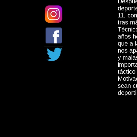
Despué
deporte
11, com
tras m
Técnico
años he
que a 
nos ap
y mala
import
táctic
Motiva
sean c
deporti