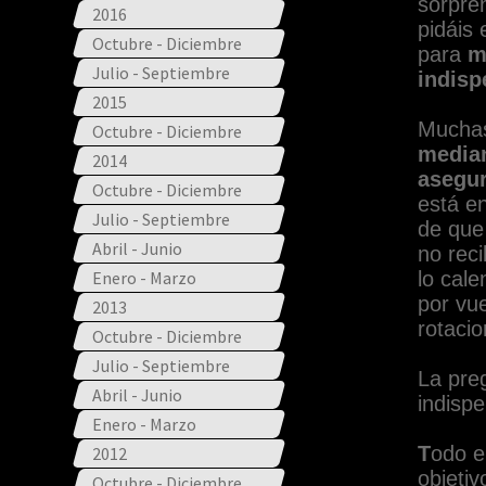
sorpren
2016
pidáis
Octubre - Diciembre
para
m
Julio - Septiembre
indisp
2015
Muchas
Octubre - Diciembre
median
2014
asegu
Octubre - Diciembre
está e
Julio - Septiembre
de que
Abril - Junio
no reci
Enero - Marzo
lo cal
por vu
2013
rotacio
Octubre - Diciembre
Julio - Septiembre
La pre
Abril - Junio
indisp
Enero - Marzo
T
odo e
2012
objeti
Octubre - Diciembre