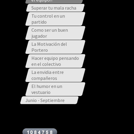
Superar tu mala racha
Tu control en un
partido
Como ser un buen
jugador
La Motivación del
Portero
Hacer equipo pensando
en el colectivo
La envidia entre
compañeros
El humor en un
vestuario
Junio - Septiembre