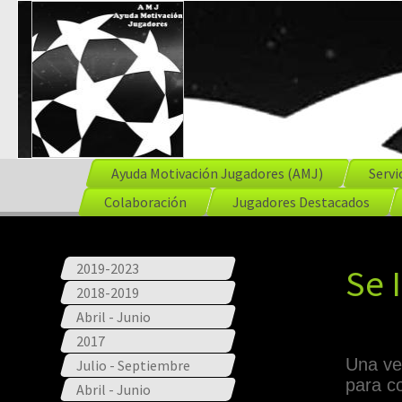
Ayuda Motivación Jugadores (AMJ)
Servi
Colaboración
Jugadores Destacados
2019-2023
Se 
2018-2019
Abril - Junio
2017
Una v
Julio - Septiembre
para c
Abril - Junio