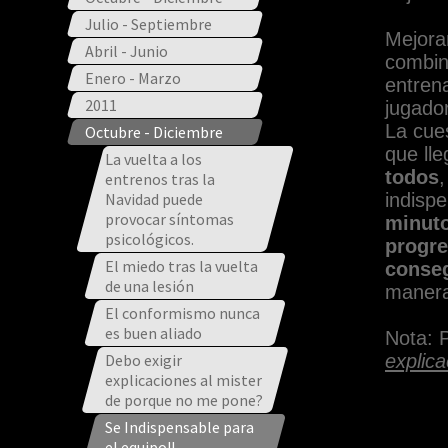
Julio - Septiembre
Mejora
Abril - Junio
combina
Enero - Marzo
entren
2011
jugado
La cues
Octubre - Diciembre
que lle
La vuelta a los
todos
,
entrenos tras la
Navidad puede
indisp
provocar síntomas
minuto
psicológicos.
progre
El miedo tras la vuelta
conseg
de una lesión
manera 
El conformismo nunca
es buen aliado
Nota: 
Debo exigir
explic
explicaciones al mister
de porque no me pone?
Se Indispensable para
el equipo!!