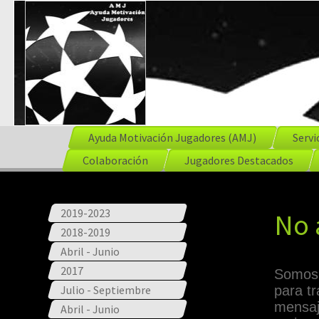
Ayuda Motivación Jugadores (AMJ)
Servi
Colaboración
Jugadores Destacados
2019-2023
No a
2018-2019
Abril - Junio
2017
Somos 
Julio - Septiembre
para tr
mensaj
Abril - Junio