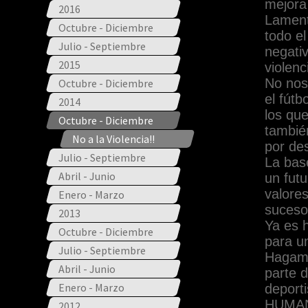
mejora
2016
Lament
Octubre - Diciembre
todo e
Julio - Septiembre
negativ
2015
violenc
No nos
Octubre - Diciembre
el fút
2014
los que
Octubre - Diciembre
tambié
No a la Violencia!!
por de
Julio - Septiembre
La bas
Abril - Junio
un futu
valore
Enero - Marzo
suceso
2013
Ya es 
Octubre - Diciembre
para un
Julio - Septiembre
Hagamo
Abril - Junio
parte 
Enero - Marzo
deport
HUMAN
2012