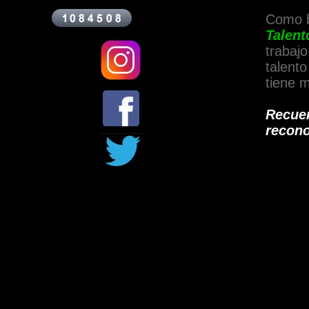
Como b
Talent
trabajo
talent
tiene m
Recuer
recono