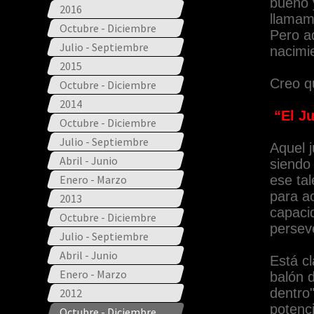
bueno y
2016
llama
Octubre - Diciembre
Pero a
Julio - Septiembre
nacimi
2015
Creo qu
Octubre - Diciembre
2014
“El J
Octubre - Diciembre
Julio - Septiembre
Aquel j
Abril - Junio
siendo 
Enero - Marzo
ese tal
para a
2013
capaci
Octubre - Diciembre
persev
Julio - Septiembre
Abril - Junio
Está cl
Enero - Marzo
balón d
dentro"
2012
potenci
Octubre - Diciembre