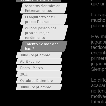
que un 
Aspectos Mentales en
Entrenamientos
La cap
El arquitecto de tu
mucho 
propio Talento
potenci
Vivir del pasado nos
priva del mejor
Hay mu
rendimiento
jugador
Talento. Se nace o se
táctico
hace?
encont
Julio - Septiembre
primer
Abril - Junio
jugado
Enero - Marzo
Siempr
2011
Lo difí
Octubre - Diciembre
acabar 
Junio - Septiembre
no ten
motiva
futbol