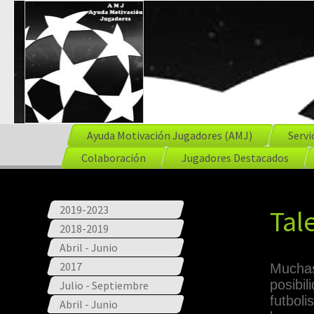
Ayuda Motivación Jugadores (AMJ)
Servi
Colaboración
Jugadores Destacados
2019-2023
Tal
2018-2019
Abril - Junio
2017
Muchas
posibil
Julio - Septiembre
futboli
Abril - Junio