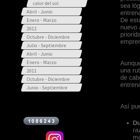
calor del sol
sea lóg
Abril - Junio
entren
De est
Enero - Marzo
nuevo 
2012
priori
Octubre - Diciembre
empren
Julio - Septiembre
Abril - Junio
Enero - Marzo
Aunque
una ru
2011
de cabe
Octubre - Diciembre
entrena
Junio - Septiembre
Así pu
Du
ra
ma