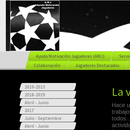
Ayuda Motivación Jugadores (AMJ)
Servi
Colaboración
Jugadores Destacados
2019-2023
La v
2018-2019
Abril - Junio
Hace un
2017
trabaj
Julio - Septiembre
todos.
activid
Abril - Junio