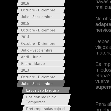
hayas e
2016
mal cu
Octubre - Diciembre
Julio - Septiembre
No obs
2015
adapta
nervios
Octubre - Diciembre
2014
Debes
Octubre - Diciembre
viejos
Julio - Septiembre
materia
Abril - Junio
Enero - Marzo
Es imp
miedos
2013
etapa?
Octubre - Diciembre
vuelve
Julio - Septiembre
supera
La vuelta a la rutina
Positivismo Inicio
Temporada
Para al
Pretemporadas bajo el
prueba 