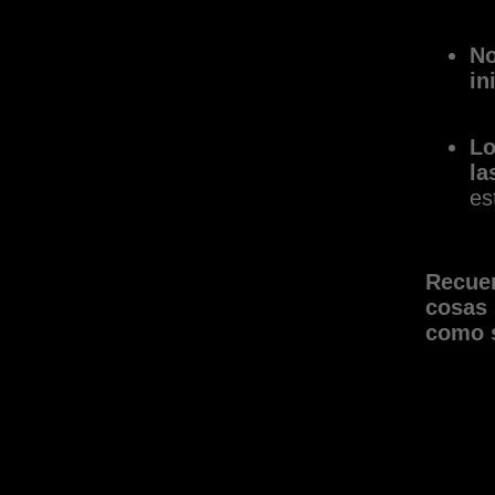
No
in
Lo
la
es
Recuer
cosas 
como s