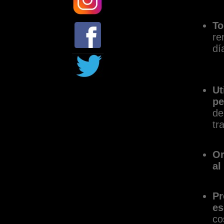
To
re
dí
Ut
pe
de
tr
Or
al
Pr
e
co