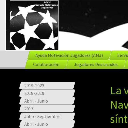
Ayuda Motivación Jugadores (AMJ)
Servi
Colaboración
Jugadores Destacados
2019-2023
La v
2018-2019
Nav
Abril - Junio
2017
sín
Julio - Septiembre
Abril - Junio