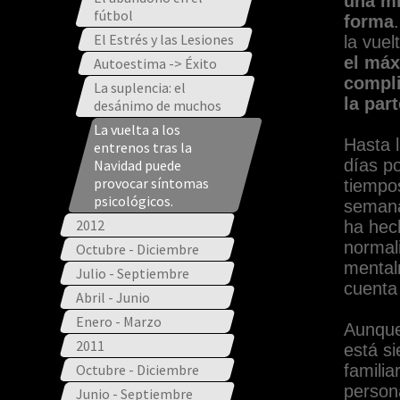
una mi
fútbol
forma
El Estrés y las Lesiones
la vuel
el máx
Autoestima -> Éxito
compli
La suplencia: el
la par
desánimo de muchos
La vuelta a los
Hasta 
entrenos tras la
días po
Navidad puede
provocar síntomas
tiempos
psicológicos.
semana
2012
ha hec
normal
Octubre - Diciembre
mental
Julio - Septiembre
cuenta 
Abril - Junio
Enero - Marzo
Aunque
2011
está s
Octubre - Diciembre
famili
person
Junio - Septiembre