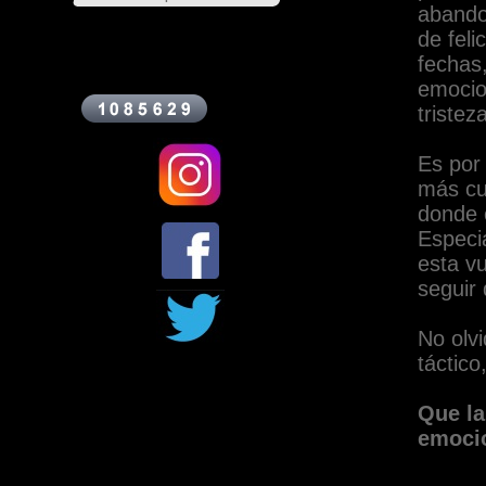
abandon
de feli
fechas
emocion
tristez
Es por
más cu
donde 
Especi
esta vu
seguir
No olv
táctic
Que la
emocio