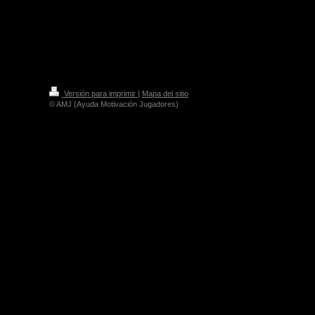
Versión para imprimir
|
Mapa del sitio
© AMJ (Ayuda Motivación Jugadores)