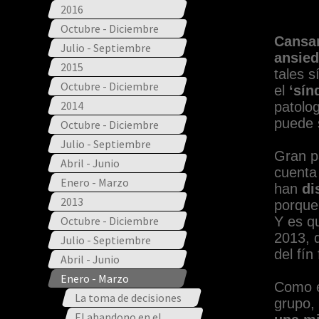
2016
Octubre - Diciembre
Cansan
Julio - Septiembre
ansied
2015
tales 
Octubre - Diciembre
el
‘sín
2014
patolog
puede 
Octubre - Diciembre
Julio - Septiembre
Gran pa
Abril - Junio
cuenta
Enero - Marzo
han
dis
2013
porque
Octubre - Diciembre
Y es qu
2013, 
Julio - Septiembre
del fín
Abril - Junio
Enero - Marzo
Como e
La toma de decisiones
grupo,
El abandono en el