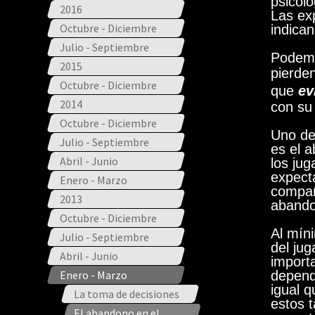
psicólo
2016
Las exp
Octubre - Diciembre
indica
Julio - Septiembre
Podemo
2015
pierde
Octubre - Diciembre
que
ev
2014
con su 
Octubre - Diciembre
Uno de
Julio - Septiembre
es el a
Abril - Junio
los ju
expecta
Enero - Marzo
compañ
2013
abandon
Octubre - Diciembre
Al míni
Julio - Septiembre
del jug
Abril - Junio
import
Enero - Marzo
depend
igual 
La toma de decisiones
estos 
El abandono en el