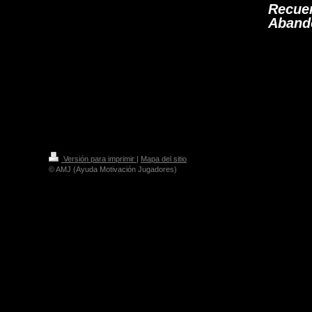
Recue
Aband
Versión para imprimir
|
Mapa del sitio
© AMJ (Ayuda Motivación Jugadores)