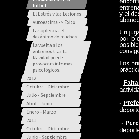
encont
fútbol
entrena
y el de
El Estrés y las Lesiones
abando
Autoestima -> Éxito
La suplencia: el
Un juga
desánimo de muchos
por lo 
posible
La vuelta a los
consig
entrenos tras la
Navidad puede
Los pr
provocar síntomas
práctic
psicológicos.
2012
-
Falta
Octubre - Diciembre
activid
Julio - Septiembre
-
Prefe
Abril - Junio
deporte
Enero - Marzo
2011
-
Pere
Octubre - Diciembre
deport
Junio - Septiembre