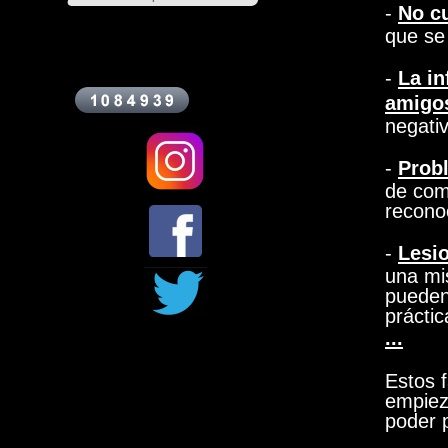
-
No c
que se
-
La in
amigos,
negati
-
Prob
de comu
reconoc
-
Lesio
una mi
pueden 
práctic
...
Estos 
empiez
poder 