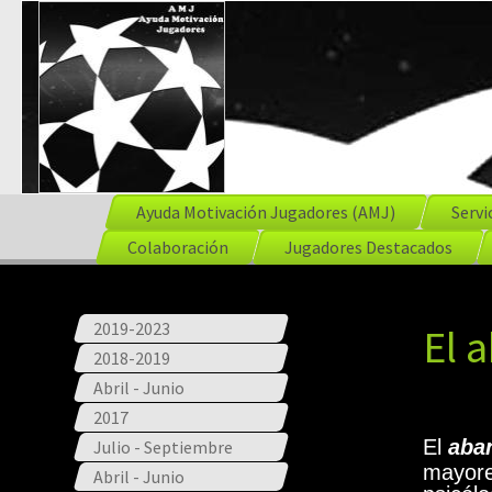
Ayuda Motivación Jugadores (AMJ)
Servi
Colaboración
Jugadores Destacados
2019-2023
El 
2018-2019
Abril - Junio
2017
El
aba
Julio - Septiembre
mayore
Abril - Junio