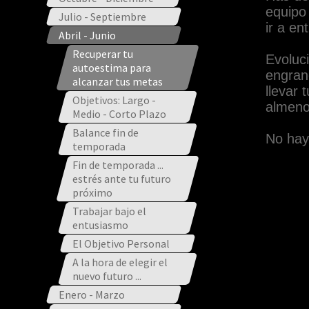
equipo 
Julio - Septiembre
ir a en
Abril - Junio
Recuperar tu
Evoluci
autoestima para
engran
alcanzar tus metas
llevar 
Objetivos: Largo -
almeno
Medio - Corto Plazo
Balance fin de
No hay
temporada
Fin de temporada ...
Búsc
estrés ante tu futuro
sueñ
próximo
Defí
Trabajar bajo el
pued
entusiasmo
de a
El Objetivo Personal
Pers
A la hora de elegir el
sobr
nuevo futuro ...
más 
Enero - Marzo
tiem