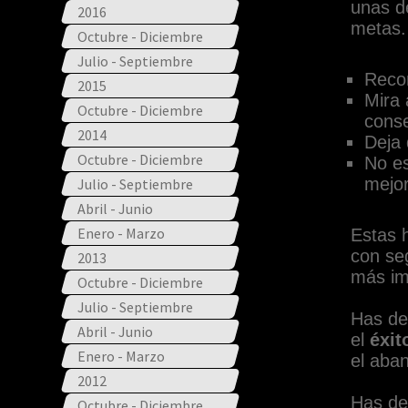
unas d
2016
metas. 
Octubre - Diciembre
Julio - Septiembre
Recon
2015
Mira 
Octubre - Diciembre
cons
2014
Deja 
Octubre - Diciembre
No es
mejo
Julio - Septiembre
Abril - Junio
Enero - Marzo
Estas 
con se
2013
más im
Octubre - Diciembre
Julio - Septiembre
Has de
Abril - Junio
el
éxit
Enero - Marzo
el aba
2012
Has de
Octubre - Diciembre