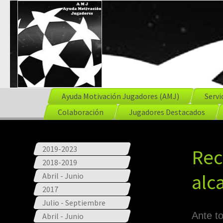
Ayuda Motivación Jugadores (AMJ)
Servi
Colaboración
Jugadores Destacados
2019-2023
Rec
2018-2019
alc
Abril - Junio
2017
Julio - Septiembre
Ante t
Abril - Junio