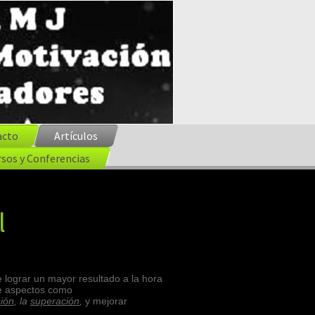
acto
Artículos
sos y Conferencias
l
e lograr un mayor resultado a la hora
e aspectos como
ión
, la
superación
,
y mejorar