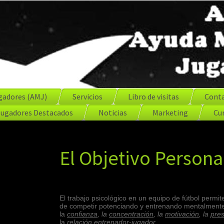
gadores (AMJ)
Servicios
Libro de visitas
Cont
Jugadores Destacados
Noticias
Marketing
Cur
El Objetivo Persona
El trabajo psicológico en un equipo de fútbol permit
de competir potenciando y entrenando mentalment
la
confianza
, la
concentración
, la
motivación
, la
pres
la
relación entrenador-jugador
.