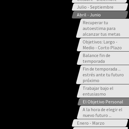
Julio - Septiembre
Abril - Junio
Recuperar tu
autoestima para
alcanzar tus metas
Objetivos: Largo -
Medio - Corto Plazo
Balance fin de
temporada
Fin de temporada ...
estrés ante tu futuro
próximo
Trabajar bajo el
entusiasmo
El Objetivo Personal
A la hora de elegir el
nuevo futuro ...
Enero - Marzo