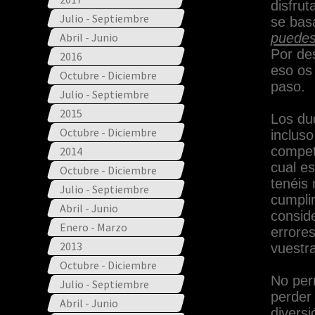
disfrut
Julio - Septiembre
se bas
Abril - Junio
puedes
Por de
2016
eso os
Octubre - Diciembre
paso.
Julio - Septiembre
2015
Los du
Octubre - Diciembre
incluso
competi
2014
cual e
Octubre - Diciembre
tenéis
Julio - Septiembre
cumpli
Abril - Junio
conside
Enero - Marzo
errores
2013
vuestra
Octubre - Diciembre
No per
Julio - Septiembre
perder
Abril - Junio
diversi