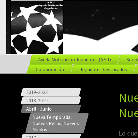
Ayuda Motivación Jugadores (AMJ)
Servi
Colaboración
Jugadores Destacados
2019-2023
Nue
2018-2019
Nue
Abril - Junio
Nueva Temporada,
Nuevos Retos, Nuevos
Miedos ...
Lo que
2017