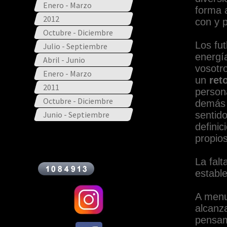
Enero - Marzo
forma 
2012
con y p
Octubre - Diciembre
Los fu
Julio - Septiembre
energí
Abril - Junio
vosotr
Enero - Marzo
un
ret
2011
person
Octubre - Diciembre
demás 
Junio - Septiembre
sentido
definic
propio
La fal
establ
A menud
alcanz
pensam