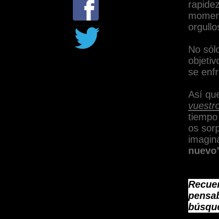
rapide
moment
orgullo
No sólo
objetiv
se enf
Así qu
vuestr
tiempo
os sor
imaginá
nuevo
Recuer
pensab
búsque