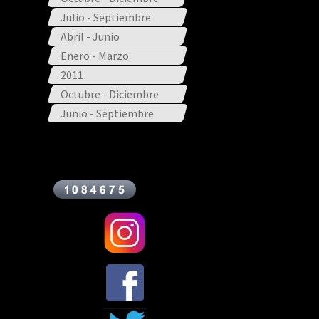
Julio - Septiembre
Abril - Junio
Enero - Marzo
2011
Octubre - Diciembre
Junio - Septiembre