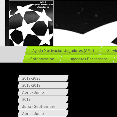
Ayuda Motivación Jugadores (AMJ)
Servi
Colaboración
Jugadores Destacados
2019-2023
2018-2019
Abril - Junio
2017
Julio - Septiembre
Abril - Junio