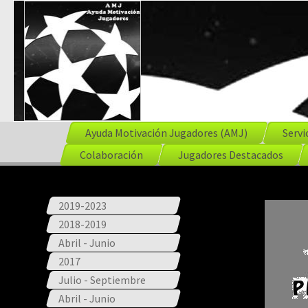
Ayuda Motivación Jugadores (AMJ)
Servi
Colaboración
Jugadores Destacados
2019-2023
2018-2019
Abril - Junio
2017
Julio - Septiembre
Abril - Junio