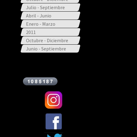
Julio - Septiembre
Abril - Junio
Enero - Marzo
2011
Octubre - Diciembre
Junio - Septiembre